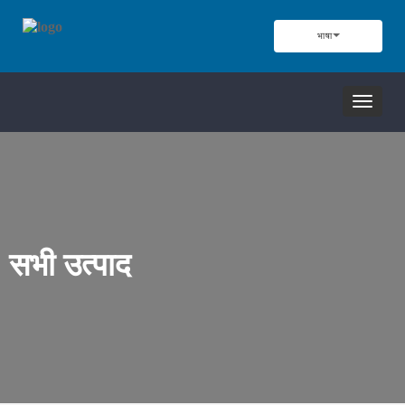
भाषा
नेविगेशन
टॉगल
करें
सभी उत्पाद