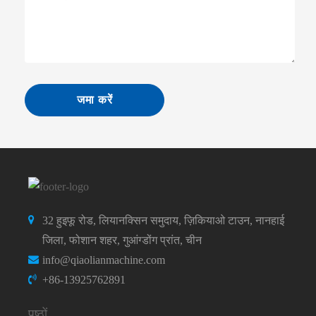
जमा करें
32 हुइफू रोड, लियानक्सिन समुदाय, ज़िकियाओ टाउन, नानहाई
जिला, फोशान शहर, गुआंग्डोंग प्रांत, चीन
info@qiaolianmachine.com
+86-13925762891
पृष्ठों