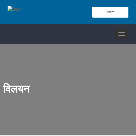
भाषा
नेविगेशन
टॉगल
करें
विलयन