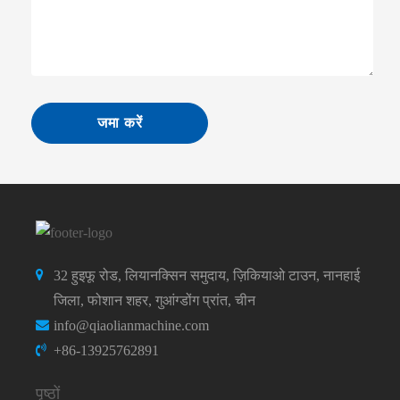
जमा करें
32 हुइफू रोड, लियानक्सिन समुदाय, ज़िकियाओ टाउन, नानहाई
जिला, फोशान शहर, गुआंग्डोंग प्रांत, चीन
info@qiaolianmachine.com
+86-13925762891
पृष्ठों