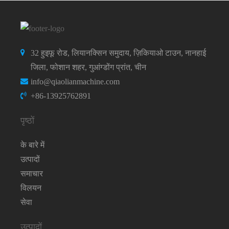
32 हुइफू रोड, लियानक्सिन समुदाय, ज़िकियाओ टाउन, नानहाई
जिला, फोशान शहर, गुआंग्डोंग प्रांत, चीन
info@qiaolianmachine.com
+86-13925762891
पृष्ठों
के बारे में
उत्पादों
समाचार
विलयन
सेवा
उत्पादों