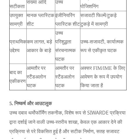
संख्‍या आदि
उच्च
सटीकता
पोजिशनिंग
उपयुक्त
मानक प्लास्टिक
इंजीनियरिंग
सजावटी फिल्में/टुकड़े
सामग्री
शीट
प्लास्टिक शीट
टुकड़े में सामग्री
उच्च
प्राथमिक
कम लागत, बड़े
परिशुद्धता
उच्च-सजावटी, कार्यात्मक
उद्देश्य
आकार के बाड़े
संरचनात्मक
रूप से एकीकृत घटक
घटक
आमतौर पर
आमतौर पर
अक्सर FIM/IME के लिए
बाद का
स्टैंडअलोन
स्टैंडअलोन
आवेषण के रूप में उपयोग
एकीकरण
घटक
घटक
किया जाता है
5. निष्कर्ष और आउटलुक
उच्च दबाव थर्मोफॉर्मिंग तकनीक, विशेष रूप से SIWARDE प्रक्रिया
द्वारा दर्शाई जाने वाली उच्च-स्तरीय शाखा, केवल एक आकार देने की
प्रक्रिया से परे विकसित हुई है और सटीक निर्माण, सतह सजावट