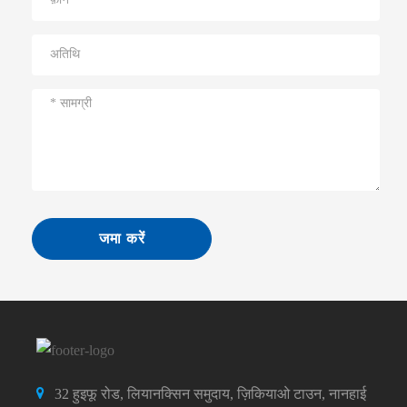
जमा करें
32 हुइफू रोड, लियानक्सिन समुदाय, ज़िकियाओ टाउन, नानहाई