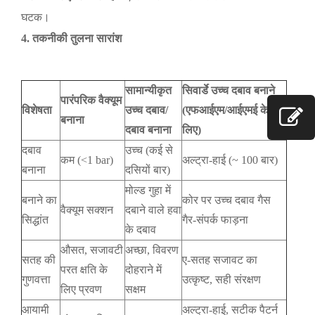
घटक।
4. तकनीकी तुलना सारांश
सामान्यीकृत
सिवार्डे उच्च दबाव बनाने
पारंपरिक वैक्यूम
विशेषता
उच्च दबाव/
(एफआईएम/आईएमई के
बनाना
दबाव बनाना
लिए)
दबाव
उच्च (कई से
कम (<1 bar)
अल्ट्रा-हाई (~ 100 बार)
बनाना
दसियों बार)
मोल्ड गुहा में
बनाने का
कोर पर उच्च दबाव गैस
वैक्यूम सक्शन
दबाने वाले हवा
सिद्धांत
गैर-संपर्क फाड़ना
के दबाव
औसत, सजावटी
अच्छा, विवरण
सतह की
ए-सतह सजावट का
परत क्षति के
दोहराने में
गुणवत्ता
उत्कृष्ट, सही संरक्षण
लिए प्रवण
सक्षम
आयामी
अल्ट्रा-हाई, सटीक पैटर्न