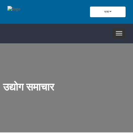
भाषा
नेविगेशन
टॉगल
करें
उद्योग समाचार