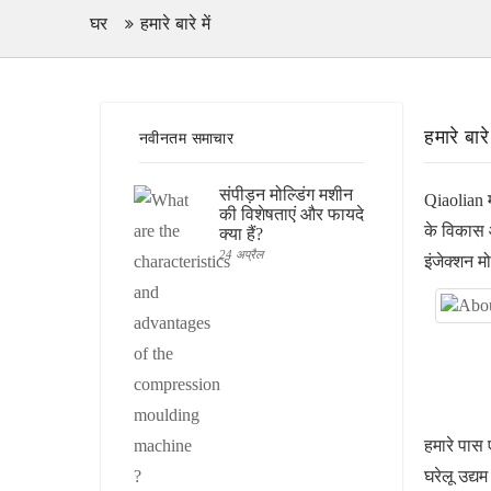
घर
हमारे बारे में
हमारे बारे 
नवीनतम समाचार
संपीड़न मोल्डिंग मशीन
Qiaolian 
की विशेषताएं और फायदे
के विकास औ
क्या हैं?
24 अप्रैल
इंजेक्शन म
हमारे पास 
घरेलू उद्य