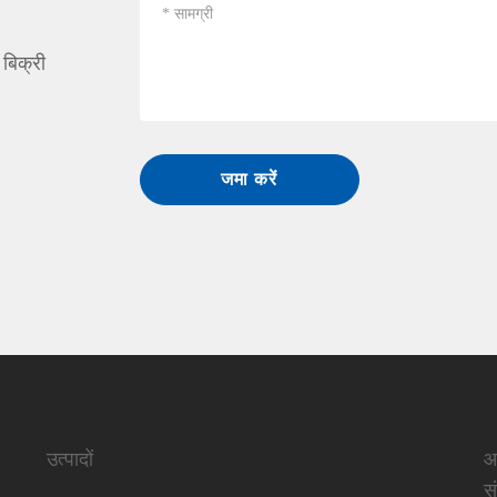
 बिक्री
जमा करें
उत्पादों
आ
स