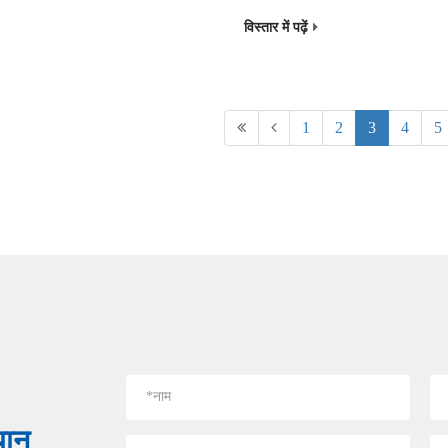
विस्तार में पढ़ें
1
2
3
4
5
यान