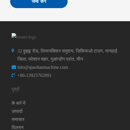
जमा करें
32 हुइफू रोड, लियानक्सिन समुदाय, ज़िकियाओ टाउन, नानहाई
जिला, फोशान शहर, गुआंग्डोंग प्रांत, चीन
info@qiaolianmachine.com
+86-13925762891
पृष्ठों
के बारे में
उत्पादों
समाचार
विलयन