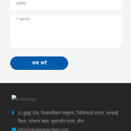
जमा करें
32 हुइफू रोड, लियानक्सिन समुदाय, ज़िकियाओ टाउन, नानहाई
जिला, फोशान शहर, गुआंग्डोंग प्रांत, चीन
info@qiaolianmachine.com